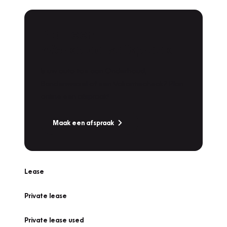
Plan een
Werkplaatsafspraak
Is uw auto toe aan Onderhoud,
Bandenwissel of een Vakantiecheck? Plan
online een afspraak!
Maak een afspraak
Lease
Private lease
Private lease used