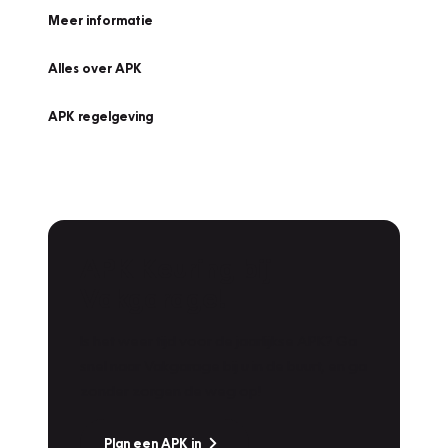
Meer informatie
Alles over APK
APK regelgeving
APK Keuring bij
Vakgarage!
Is het weer tijd voor de jaarlijkse APK? Ga
snel naar Vakgarage bij u in de buurt, en ga
zonder zorgen de weg op!
Plan een APK in