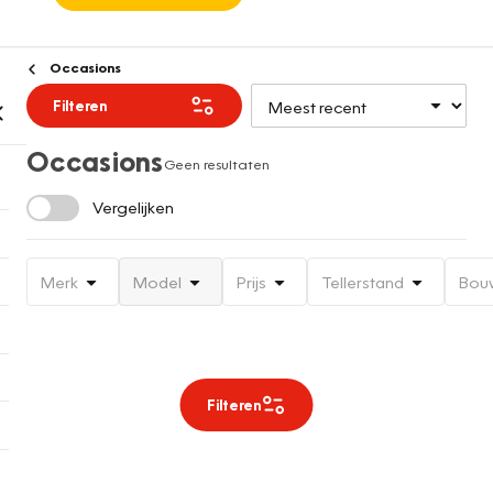
Occasions
Filteren
Occasions
Geen resultaten
Vergelijken
Merk
Model
Prijs
Tellerstand
Bou
Filteren