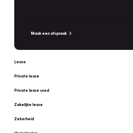
Werkplaatsafspraak
Is uw auto toe aan Onderhoud, Bandenwissel of een Va
Maak een afspraak
Lease
Private lease
Private lease used
Zakelijke lease
Zekerheid