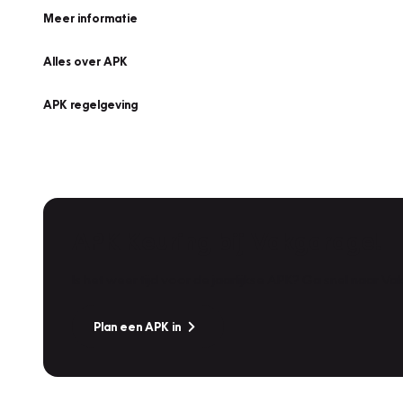
Meer informatie
Alles over APK
APK regelgeving
APK Keuring bij Vakgarage!
Is het weer tijd voor de jaarlijkse APK? Ga snel naar V
Plan een APK in