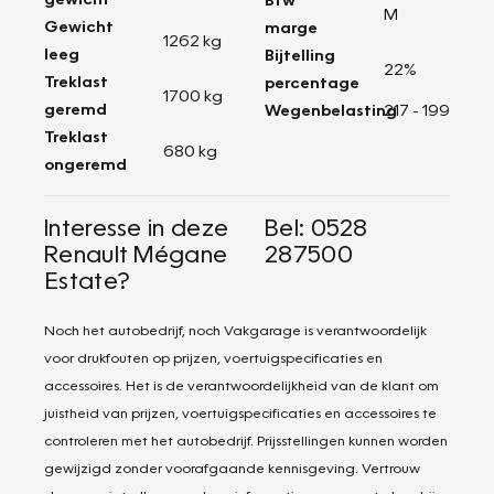
M
Gewicht
marge
1262 kg
leeg
Bijtelling
22%
Treklast
percentage
1700 kg
geremd
Wegenbelasting
217 - 199
Treklast
680 kg
ongeremd
Interesse in deze
Bel: 0528
Renault Mégane
287500
Estate?
Noch het autobedrijf, noch Vakgarage is verantwoordelijk
voor drukfouten op prijzen, voertuigspecificaties en
accessoires. Het is de verantwoordelijkheid van de klant om
juistheid van prijzen, voertuigspecificaties en accessoires te
controleren met het autobedrijf. Prijsstellingen kunnen worden
gewijzigd zonder voorafgaande kennisgeving. Vertrouw