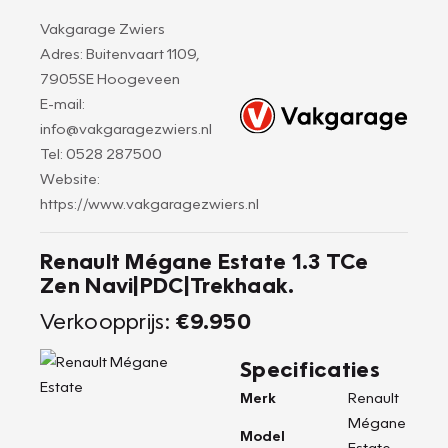
Vakgarage Zwiers
Adres: Buitenvaart 1109,
7905SE Hoogeveen
E-mail:
info@vakgaragezwiers.nl
Tel: 0528 287500
Website:
https://www.vakgaragezwiers.nl
Renault Mégane Estate 1.3 TCe
Zen Navi|PDC|Trekhaak.
Verkoopprijs:
€9.950
Specificaties
Merk
Renault
Mégane
Model
Estate