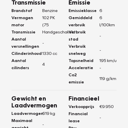
Transmissie
Emissie
Brandstof
Benzine
Emissieklasse
6
Vermogen
102 PK
Gemiddeld
6
motor
(75
verbruik
l/100km
Transmissie
Handgeschakeld
Verbruik
-
Aantal
stad
-
versnellingen
Verbruik
-
Cilinderinhoud
1330 cc
snelweg
Aantal
Topsnelheid
195 km/u
4
cilinders
Acceleratie
-
Co2
119 g/km
emissie
Gewicht en
Financieel
Laadvermogen
Verkoopprijs
€9.950
Laadvermogen
619 kg
Financial
-
Maximaal
lease
-
gewicht
Btw