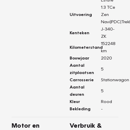
1.3 TCe
Uitvoering
Zen
Navi|PDC|Trek
J-340-
Kenteken
ZK
152248
Kilometerstand
km
Bouwjaar
2020
Aantal
5
zitplaatsen
Carrosserie
Stationwagon
Aantal
5
deuren
Kleur
Rood
Bekleding
-
Motor en
Verbruik &