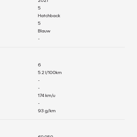
2021
5
Hatchback
5
Blauw
-
6
5.2 l/100km
-
-
174 km/u
-
93 g/km
€9.950