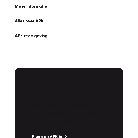
Meer informatie
Alles over APK
APK regelgeving
APK Keuring bij
Vakgarage!
Is het weer tijd voor de jaarlijkse APK? Ga
snel naar Vakgarage bij u in de buurt, en ga
zonder zorgen de weg op!
Plan een APK in