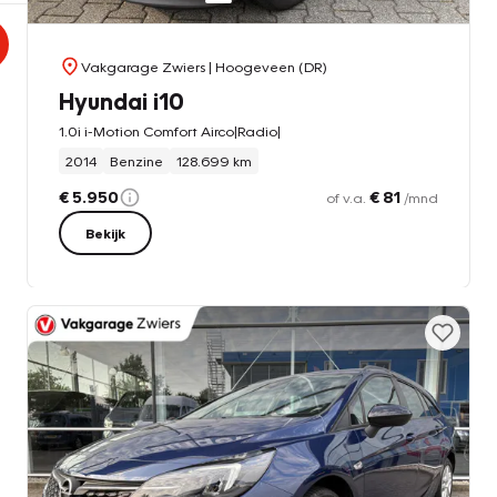
Vakgarage Zwiers
| Hoogeveen (DR)
Hyundai i10
1.0i i-Motion Comfort Airco|Radio|
2014
Benzine
128.699 km
€ 5.950
€ 81
of v.a.
/mnd
Bekijk