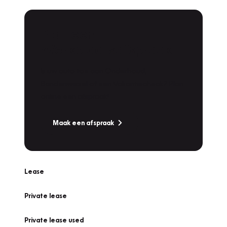
Plan een
Werkplaatsafspraak
Is uw auto toe aan Onderhoud,
Bandenwissel of een Vakantiecheck? Plan
online een afspraak!
Maak een afspraak
Lease
Private lease
Private lease used