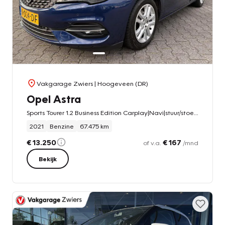
Vakgarage Zwiers
| Hoogeveen (DR)
Opel Astra
Sports Tourer 1.2 Business Edition Carplay|Navi|stuur/stoelverwm.
2021
Benzine
67.475 km
€ 13.250
€ 167
of v.a.
/mnd
Bekijk