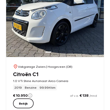
Vakgarage Zwiers
| Hoogeveen (DR)
Citroën C1
1.0 VTi Shine Automaat Airco Camera
2019
Benzine
99.994 km
€ 10.950
€ 138
of v.a.
/mnd
Bekijk