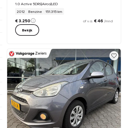
1.0 Active 5DRS|Airco|LED
2012
Benzine
151.315 km
€ 3.250
€ 46
of v.a.
/mnd
Bekijk