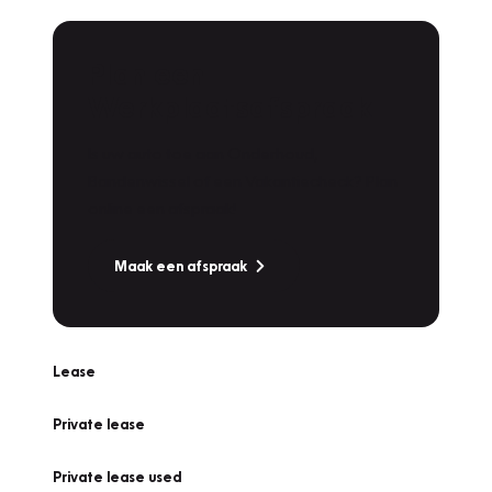
Plan een
Werkplaatsafspraak
Is uw auto toe aan Onderhoud,
Bandenwissel of een Vakantiecheck? Plan
online een afspraak!
Maak een afspraak
Lease
Private lease
Private lease used