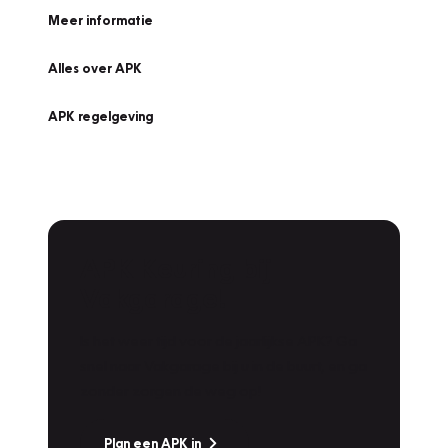
Meer informatie
Alles over APK
APK regelgeving
APK Keuring bij
Vakgarage!
Is het weer tijd voor de jaarlijkse APK? Ga
snel naar Vakgarage bij u in de buurt, en ga
zonder zorgen de weg op!
Plan een APK in