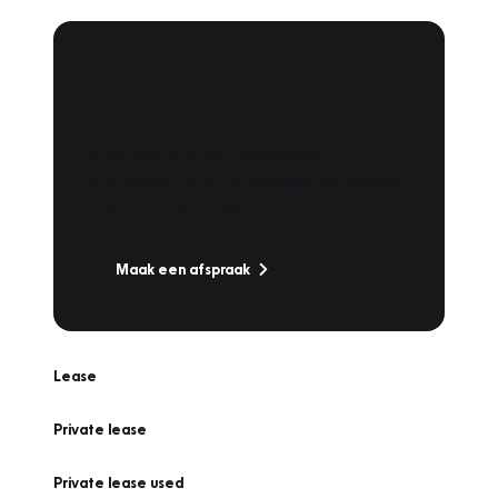
Plan een
Werkplaatsafspraak
Is uw auto toe aan Onderhoud,
Bandenwissel of een Vakantiecheck? Plan
online een afspraak!
Maak een afspraak
Lease
Private lease
Private lease used