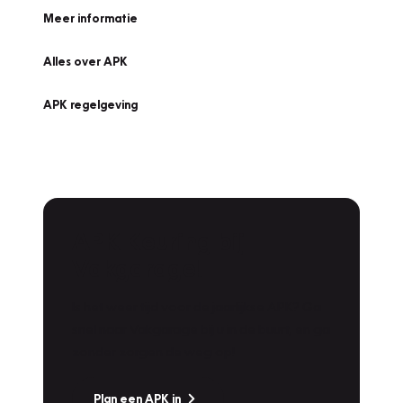
Meer informatie
Alles over APK
APK regelgeving
APK Keuring bij
Vakgarage!
Is het weer tijd voor de jaarlijkse APK? Ga
snel naar Vakgarage bij u in de buurt, en ga
zonder zorgen de weg op!
Plan een APK in