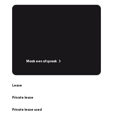
Plan een
Werkplaatsafspraak
Is uw auto toe aan Onderhoud,
Bandenwissel of een Vakantiecheck? Plan
online een afspraak!
Maak een afspraak
Lease
Private lease
Private lease used