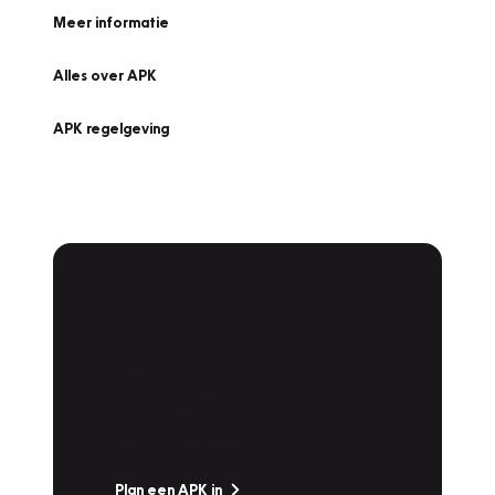
Meer informatie
Alles over APK
APK regelgeving
APK Keuring bij
Vakgarage!
Is het weer tijd voor de jaarlijkse APK? Ga
snel naar Vakgarage bij u in de buurt, en ga
zonder zorgen de weg op!
Plan een APK in