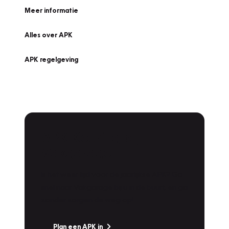
Meer informatie
Alles over APK
APK regelgeving
APK Keuring bij
Vakgarage!
Is het weer tijd voor de jaarlijkse APK? Ga
snel naar Vakgarage bij u in de buurt, en ga
zonder zorgen de weg op!
Plan een APK in