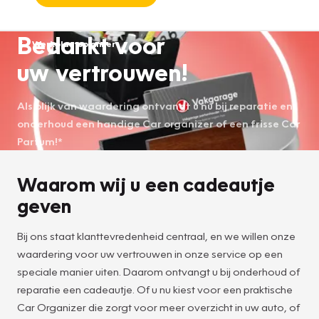
Bedankt voor
Werkplaatsplanner
uw vertrouwen!
Als blijk van waardering ontvangt u nu bij reparatie en
onderhoud een handige Car organizer of een frisse Car
Parfum!*
Waarom wij u een cadeautje
geven
Bij ons staat klanttevredenheid centraal, en we willen onze
waardering voor uw vertrouwen in onze service op een
speciale manier uiten. Daarom ontvangt u bij onderhoud of
reparatie een cadeautje. Of u nu kiest voor een praktische
Car Organizer die zorgt voor meer overzicht in uw auto, of