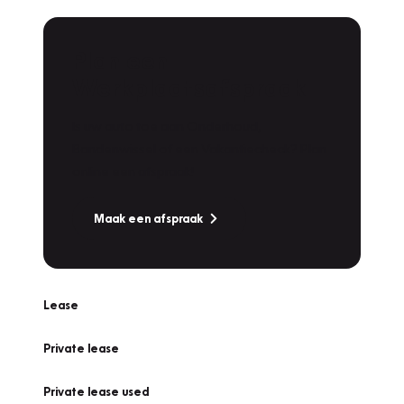
Plan een
Werkplaatsafspraak
Is uw auto toe aan Onderhoud,
Bandenwissel of een Vakantiecheck? Plan
online een afspraak!
Maak een afspraak
Lease
Private lease
Private lease used